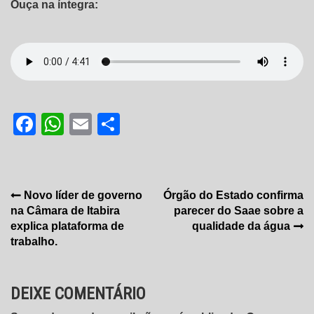
Ouça na íntegra:
Facebook
WhatsApp
Email
Share
Navegação
Novo líder de governo
Órgão do Estado confirma
na Câmara de Itabira
parecer do Saae sobre a
de
explica plataforma de
qualidade da água
Post
trabalho.
DEIXE COMENTÁRIO