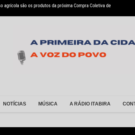
so agrícola são os produtos da próxima Compra Coletiva de
sociação Nosso Lar garante atendimento a crianças com TEA
Monlev
NOTÍCIAS
MÚSICA
A RÁDIO ITABIRA
CON