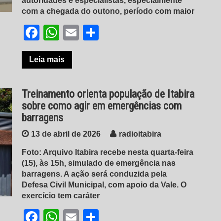
autoridades e especialistas, especialmente
com a chegada do outono, período com maior
Facebook
WhatsApp
Email
Share
Leia mais
Treinamento orienta população de Itabira
sobre como agir em emergências com
barragens
13 de abril de 2026
radioitabira
Foto: Arquivo Itabira recebe nesta quarta-feira
(15), às 15h, simulado de emergência nas
barragens. A ação será conduzida pela
Defesa Civil Municipal, com apoio da Vale. O
exercício tem caráter
Facebook
WhatsApp
Email
Share