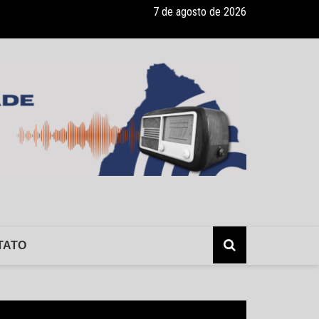
7 de agosto de 2026
ade recebe pocket-show gratuito “A Bela e a Fera” na 16ª “Diversão e
TATO