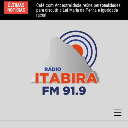
Ir
o Quinto” no Santa
ÚLTIMAS
Café com Ancestralidade reúne personalidades
Ev
para
NOTÍCIAS
para discutir a Lei Maria da Penha e igualdade
ad
racial
Te
o
conteúdo