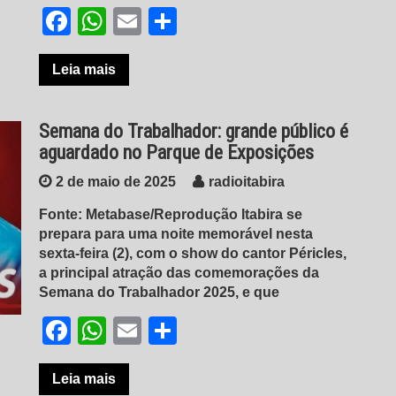
Facebook
WhatsApp
Email
Share
Leia mais
Semana do Trabalhador: grande público é
aguardado no Parque de Exposições
2 de maio de 2025
radioitabira
Fonte: Metabase/Reprodução Itabira se
prepara para uma noite memorável nesta
sexta-feira (2), com o show do cantor Péricles,
a principal atração das comemorações da
Semana do Trabalhador 2025, e que
Facebook
WhatsApp
Email
Share
Leia mais