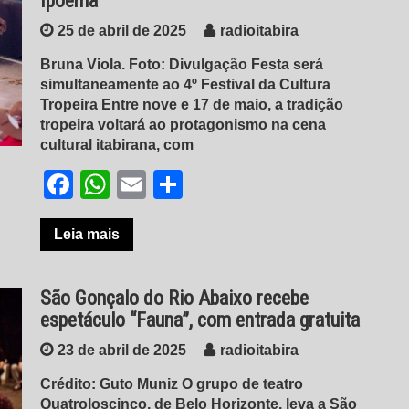
Ipoema
25 de abril de 2025
radioitabira
Bruna Viola. Foto: Divulgação Festa será
simultaneamente ao 4º Festival da Cultura
Tropeira Entre nove e 17 de maio, a tradição
tropeira voltará ao protagonismo na cena
cultural itabirana, com
Facebook
WhatsApp
Email
Share
Leia mais
São Gonçalo do Rio Abaixo recebe
espetáculo “Fauna”, com entrada gratuita
23 de abril de 2025
radioitabira
Crédito: Guto Muniz O grupo de teatro
Quatroloscinco, de Belo Horizonte, leva a São