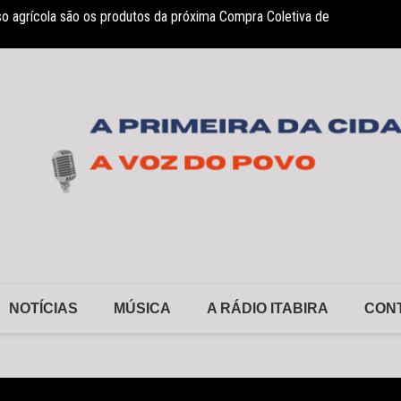
so agrícola são os produtos da próxima Compra Coletiva de
sociação Nosso Lar garante atendimento a crianças com TEA
Monlev
NOTÍCIAS
MÚSICA
A RÁDIO ITABIRA
CON