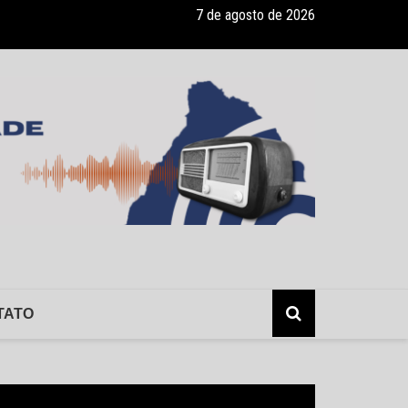
7 de agosto de 2026
ade recebe pocket-show gratuito “A Bela e a Fera” na 16ª “Diversão e
TATO