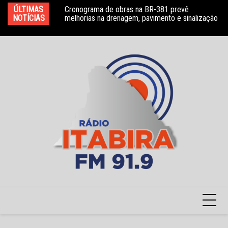
Ir
gem com
ÚLTIMAS
Cronograma de obras na BR-381 prevê
HN
para
ventivas e
NOTÍCIAS
melhorias na drenagem, pavimento e sinalização
de
o
conteúdo