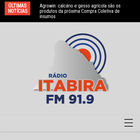
Ir
bros do Conselho
ÚLTIMAS
Agrowin: calcário e gesso agrícola são os
No
para
NOTÍCIAS
produtos da próxima Compra Coletiva de
ga
insumos
o
conteúdo