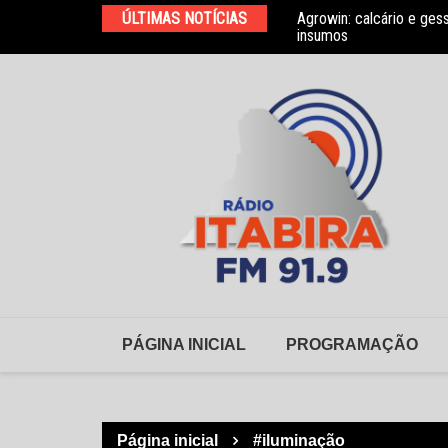
Ir
elho Municipal de Habitação
ÚLTIMAS NOTÍCIAS
Agrowin: calcário e ges
para
insumos
o
conteúdo
PÁGINA INICIAL
PROGRAMAÇÃO
Página inicial
#iluminação