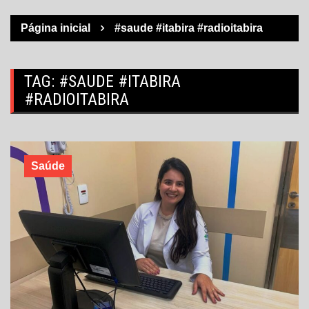
Página inicial
#saude #itabira #radioitabira
TAG:
#SAUDE #ITABIRA
#RADIOITABIRA
Saúde