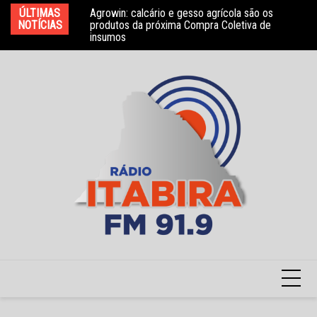
Ir
bros do Conselho
ÚLTIMAS
Agrowin: calcário e gesso agrícola são os
No
para
NOTÍCIAS
produtos da próxima Compra Coletiva de
ga
insumos
o
conteúdo