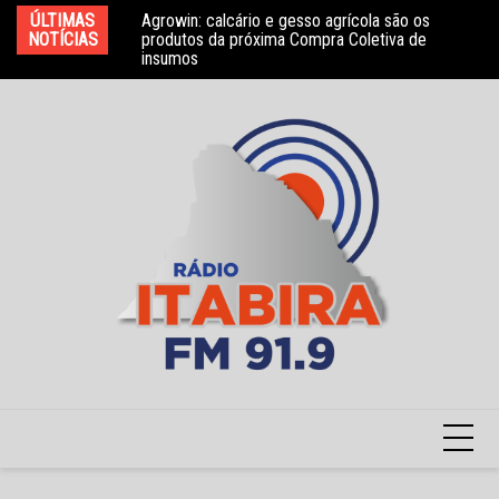
Ir
ÚLTIMAS
Agrowin: calcário e gesso agrícola são os
Novo convênio com a Associação Nosso Lar
Mo
para
NOTÍCIAS
produtos da próxima Compra Coletiva de
garante atendimento a crianças com TEA
e 
insumos
o
conteúdo