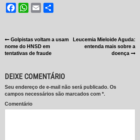
Facebook
WhatsApp
Email
Share
Navegação
Golpistas voltam a usam
Leucemia Mieloide Aguda:
nome do HNSD em
entenda mais sobre a
de
tentativas de fraude
doença
Post
DEIXE COMENTÁRIO
Seu endereço de e-mail não será publicado. Os
campos necessários são marcados com *.
Comentário