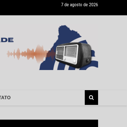
7 de agosto de 2026
ade recebe pocket-show gratuito “A Bela e a Fera” na 16ª “Diversão e
TATO