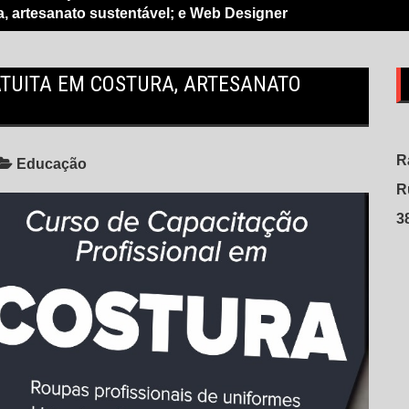
ra, artesanato sustentável; e Web Designer
RATUITA EM COSTURA, ARTESANATO
R
Educação
R
3