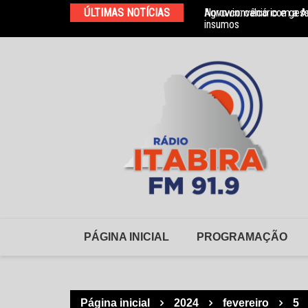
Ir
ÚLTIMAS NOTÍCIAS
Agrowin: calcário e ges
Novo convênio com a As
para
insumos
o
conteúdo
PÁGINA INICIAL
PROGRAMAÇÃO
Página inicial
2024
fevereiro
5