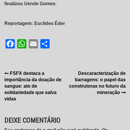
finalizou Uende Gomes.
Reportagem: Euclides Éder
Facebook
WhatsApp
Email
Share
Navegação
FSFX destaca a
Descaracterização de
importância da doação de
barragens: o papel das
de
sangue: ato de
construtoras no futuro da
Post
solidariedade que salva
mineração
vidas
DEIXE COMENTÁRIO