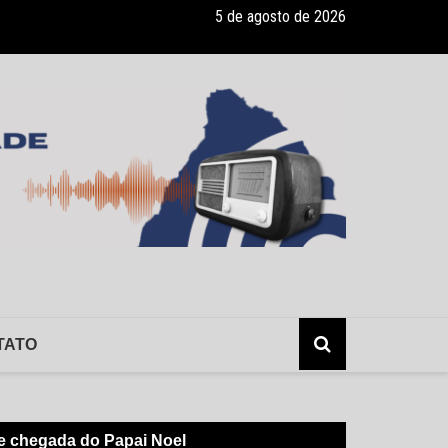
5 de agosto de 2026
lerta: hepatite sem sintomas, e os risco da infecção sem o conhecimen
TATO
 e chegada do Papai Noel