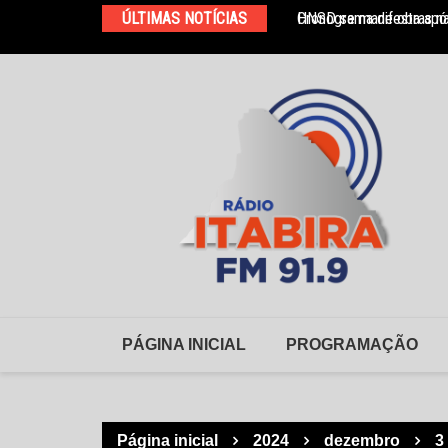
Ir
ÚLTIMAS NOTÍCIAS
Cronograma de obras na
HNSD se manifesta após
para
o
conteúdo
PÁGINA INICIAL
PROGRAMAÇÃO
Página inicial
2024
dezembro
3