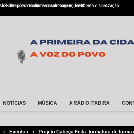
 BR-381 prevê melhorias na drenagem, pavimento e sinalização
 declarações e anúncio de auditoria no PSMI
FSFX a
NOTÍCIAS
MÚSICA
A RÁDIO ITABIRA
CON
Eventos
Projeto Cabeça Feita: formatura de turma