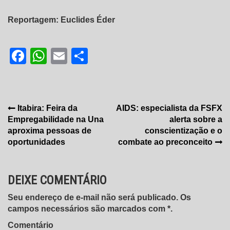
Reportagem: Euclides Éder
Facebook
WhatsApp
Email
Share
Navegação
Itabira: Feira da
AIDS: especialista da FSFX
Empregabilidade na Una
alerta sobre a
de
aproxima pessoas de
conscientização e o
Post
oportunidades
combate ao preconceito
DEIXE COMENTÁRIO
Seu endereço de e-mail não será publicado. Os
campos necessários são marcados com *.
Comentário