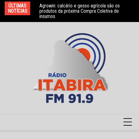
Ir
bros do Conselho
ÚLTIMAS
Agrowin: calcário e gesso agrícola são os
No
para
NOTÍCIAS
produtos da próxima Compra Coletiva de
ga
insumos
o
conteúdo