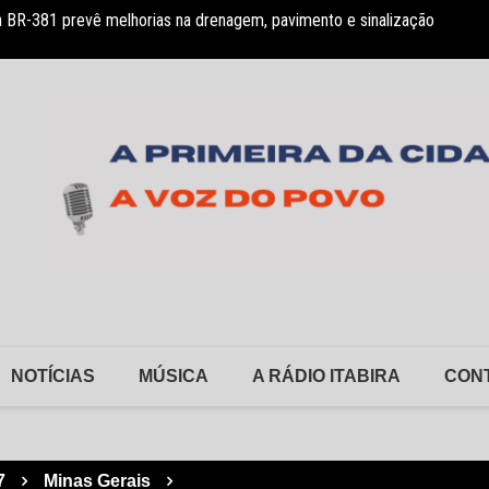
 BR-381 prevê melhorias na drenagem, pavimento e sinalização
 declarações e anúncio de auditoria no PSMI
FSFX a
NOTÍCIAS
MÚSICA
A RÁDIO ITABIRA
CON
7
Minas Gerais