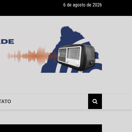
6 de agosto de 2026
lerta: hepatite sem sintomas, e os risco da infecção sem o conhecimen
TATO