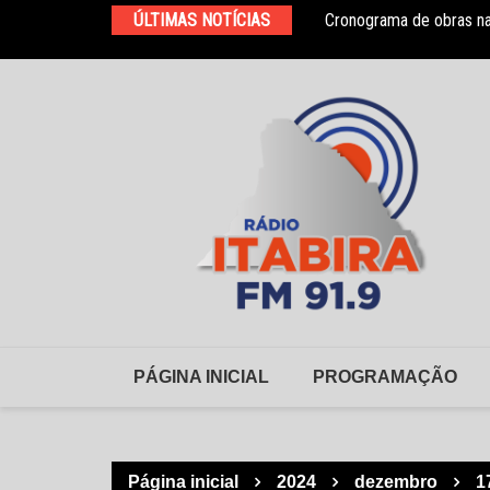
Ir
ÚLTIMAS NOTÍCIAS
Cronograma de obras na
HNSD se manifesta após
para
o
conteúdo
PÁGINA INICIAL
PROGRAMAÇÃO
Página inicial
2024
dezembro
1