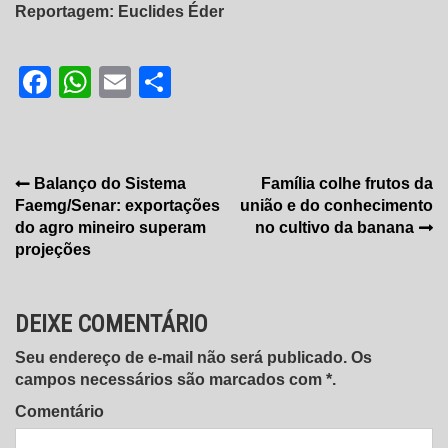
Reportagem: Euclides Éder
Facebook
WhatsApp
Email
Share
Navegação
Balanço do Sistema
Família colhe frutos da
Faemg/Senar: exportações
união e do conhecimento
de
do agro mineiro superam
no cultivo da banana
Post
projeções
DEIXE COMENTÁRIO
Seu endereço de e-mail não será publicado. Os
campos necessários são marcados com *.
Comentário