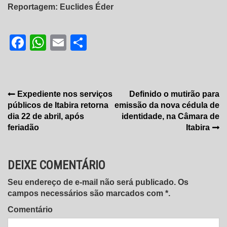
Reportagem: Euclides Éder
Facebook
WhatsApp
Email
Share
Navegação
Expediente nos serviços
Definido o mutirão para
públicos de Itabira retorna
emissão da nova cédula de
de
dia 22 de abril, após
identidade, na Câmara de
Post
feriadão
Itabira
DEIXE COMENTÁRIO
Seu endereço de e-mail não será publicado. Os
campos necessários são marcados com *.
Comentário