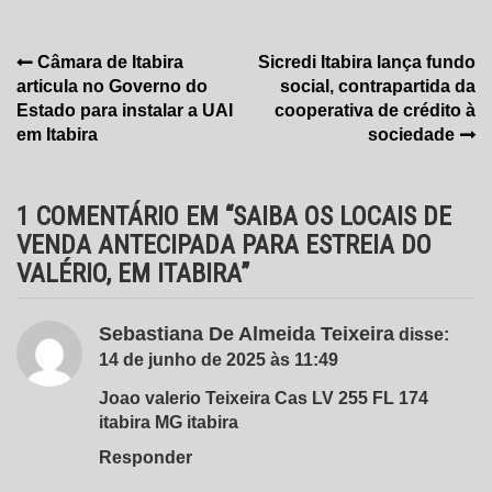
Navegação
Câmara de Itabira
Sicredi Itabira lança fundo
articula no Governo do
social, contrapartida da
de
Estado para instalar a UAI
cooperativa de crédito à
Post
em Itabira
sociedade
1 COMENTÁRIO EM “
SAIBA OS LOCAIS DE
VENDA ANTECIPADA PARA ESTREIA DO
VALÉRIO, EM ITABIRA
”
Sebastiana De Almeida Teixeira
disse:
14 de junho de 2025 às 11:49
Joao valerio Teixeira Cas LV 255 FL 174
itabira MG itabira
Responder