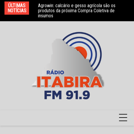
Ir
ÚLTIMAS
Agrowin: calcário e gesso agrícola são os
Novo convênio com a Associação Nosso Lar
Mo
para
NOTÍCIAS
produtos da próxima Compra Coletiva de
garante atendimento a crianças com TEA
e 
insumos
o
conteúdo