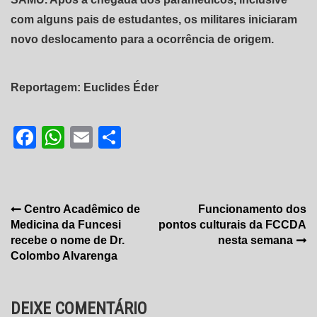
com alguns pais de estudantes, os militares iniciaram
novo deslocamento para a ocorrência de origem.
Reportagem: Euclides Éder
Facebook
WhatsApp
Email
Share
Navegação
Centro Acadêmico de
Funcionamento dos
Medicina da Funcesi
pontos culturais da FCCDA
de
recebe o nome de Dr.
nesta semana
Post
Colombo Alvarenga
DEIXE COMENTÁRIO