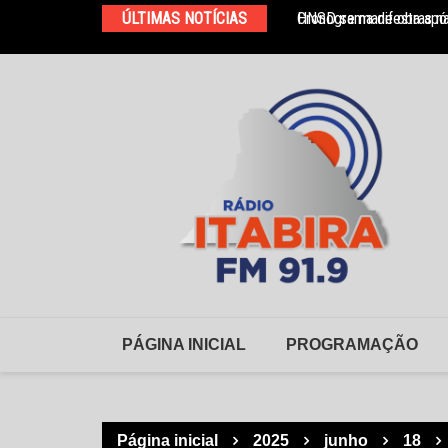
Ir
ÚLTIMAS NOTÍCIAS
Cronograma de obras na
HNSD se manifesta após
para
o
conteúdo
PÁGINA INICIAL
PROGRAMAÇÃO
Página inicial
2025
junho
18