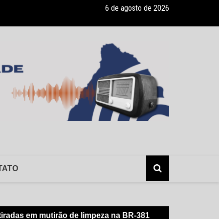
6 de agosto de 2026
lerta: hepatite sem sintomas, e os risco da infecção sem o conhecimen
TATO
tiradas em mutirão de limpeza na BR-381