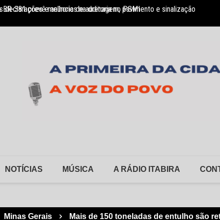
 BR-381 prevê melhorias na drenagem, pavimento e sinalização
 declarações e anúncio de auditoria no PSMI
FSFX a
NOTÍCIAS
MÚSICA
A RÁDIO ITABIRA
CON
Minas Gerais
Mais de 150 toneladas de entulho são re