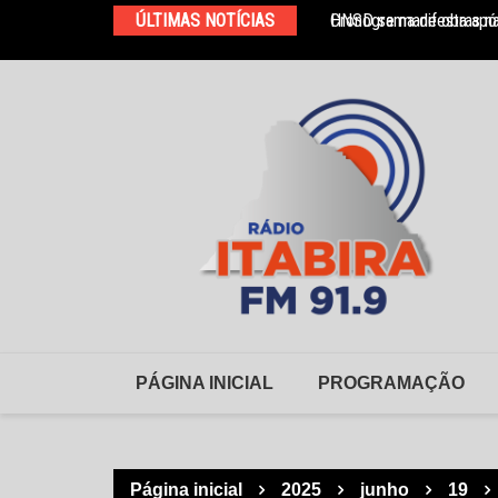
Ir
ÚLTIMAS NOTÍCIAS
Cronograma de obras na
HNSD se manifesta após
para
o
conteúdo
PÁGINA INICIAL
PROGRAMAÇÃO
Página inicial
2025
junho
19