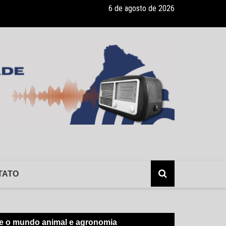
6 de agosto de 2026
lerta: hepatite sem sintomas, e os risco da infecção sem o conhecimen
TATO
re o mundo animal e agronomia