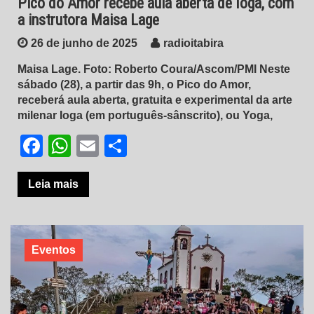
Pico do Amor recebe aula aberta de Ioga, com
a instrutora Maisa Lage
26 de junho de 2025
radioitabira
Maisa Lage. Foto: Roberto Coura/Ascom/PMI Neste
sábado (28), a partir das 9h, o Pico do Amor,
receberá aula aberta, gratuita e experimental da arte
milenar Ioga (em português-sânscrito), ou Yoga,
Facebook
WhatsApp
Email
Share
Leia mais
Eventos