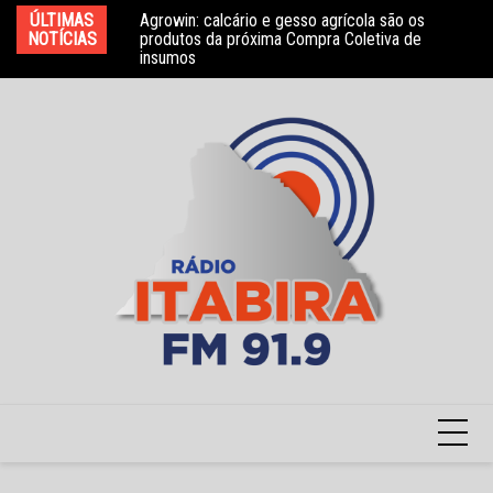
Ir
ÚLTIMAS
Agrowin: calcário e gesso agrícola são os
Novo convênio com a Associação Nosso Lar
Mo
para
NOTÍCIAS
produtos da próxima Compra Coletiva de
garante atendimento a crianças com TEA
e 
insumos
o
conteúdo