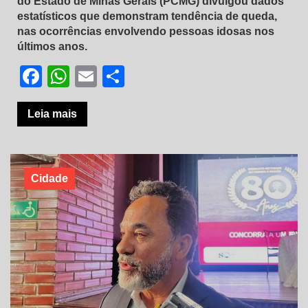
do Estado de Minas Gerais (PCMG) divulgou dados
estatísticos que demonstram tendência de queda,
nas ocorrências envolvendo pessoas idosas nos
últimos anos.
Facebook
WhatsApp
Email
Share
Leia mais
Cidade