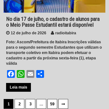
No dia 17 de julho, o cadastro de alunos para
o Meio Passe Estudantil estará disponível
12 de julho de 2026
radioitabira
Foto: Ascom/Prefeitura de Itabira Inscrições válidas
para o segundo semestre Estudantes que utilizam o
transporte coletivo em Itabira podem efetuar o
cadastro a partir da próxima sexta-feira (1), etapa
válida
Facebook
WhatsApp
Email
Share
Leia mais
Paginação
1
2
3
…
59