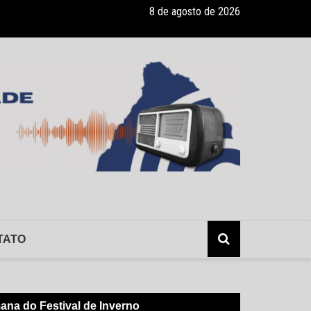
8 de agosto de 2026
ade recebe pocket-show gratuito “A Bela e a Fera” na 16ª “Diversão e
TATO
na do Festival de Inverno