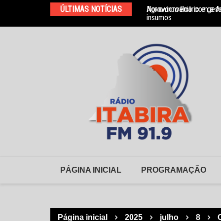
Ir
ÚLTIMAS NOTÍCIAS
Agrowin: calcário e ges
Novo convênio com a As
para
insumos
o
conteúdo
PÁGINA INICIAL
PROGRAMAÇÃO
Página inicial
2025
julho
8