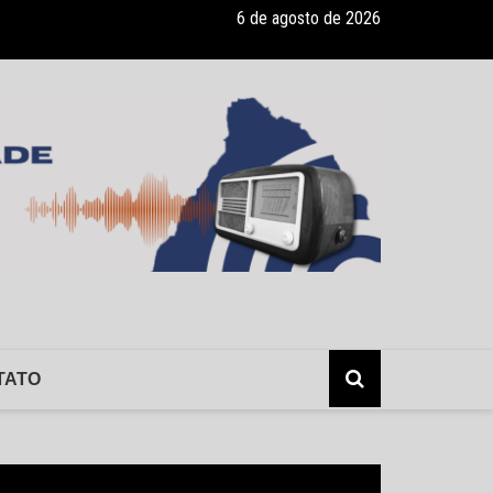
6 de agosto de 2026
ade recebe pocket-show gratuito “A Bela e a Fera” na 16ª “Diversão e
TATO