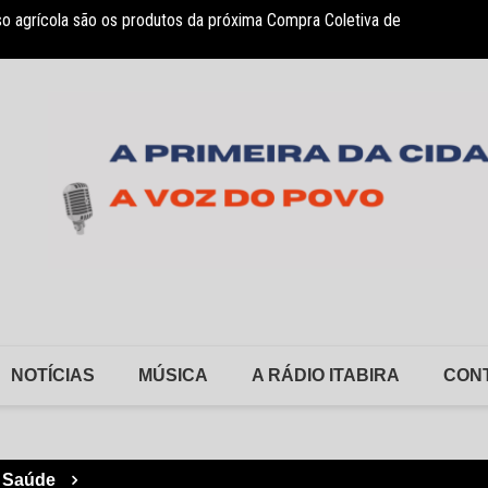
so agrícola são os produtos da próxima Compra Coletiva de
sociação Nosso Lar garante atendimento a crianças com TEA
Monlev
NOTÍCIAS
MÚSICA
A RÁDIO ITABIRA
CON
Saúde