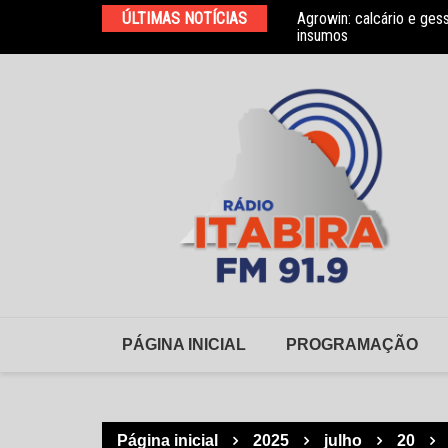
Ir
ÚLTIMAS NOTÍCIAS
Agrowin: calcário e ges
Novo convênio com a As
para
insumos
o
conteúdo
PÁGINA INICIAL
PROGRAMAÇÃO
Página inicial
2025
julho
20