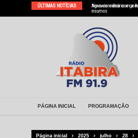
Ir
ÚLTIMAS NOTÍCIAS
Agrowin: calcário e ges
Novo convênio com a As
para
insumos
o
conteúdo
PÁGINA INICIAL
PROGRAMAÇÃO
Página inicial
2025
julho
28