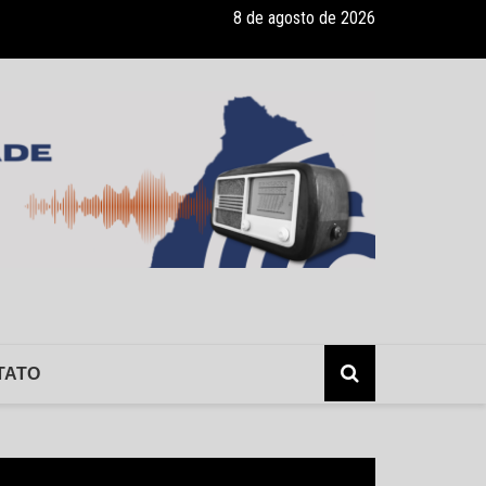
8 de agosto de 2026
ade recebe pocket-show gratuito “A Bela e a Fera” na 16ª “Diversão e
TATO