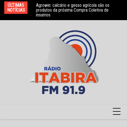
Ir
ÚLTIMAS
Agrowin: calcário e gesso agrícola são os
Novo convênio com a Associação Nosso Lar
Mo
para
NOTÍCIAS
produtos da próxima Compra Coletiva de
garante atendimento a crianças com TEA
e 
insumos
o
conteúdo