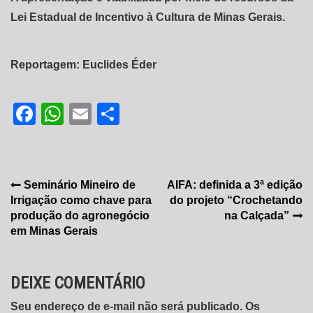
Lei Estadual de Incentivo à Cultura de Minas Gerais.
Reportagem: Euclides Éder
Facebook
WhatsApp
Email
Share
Navegação
Seminário Mineiro de
AIFA: definida a 3ª edição
Irrigação como chave para
do projeto “Crochetando
de
produção do agronegócio
na Calçada”
Post
em Minas Gerais
DEIXE COMENTÁRIO
Seu endereço de e-mail não será publicado. Os