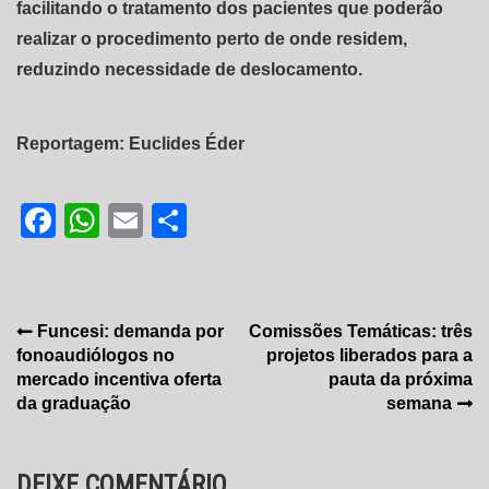
facilitando o tratamento dos pacientes que poderão
realizar o procedimento perto de onde residem,
reduzindo necessidade de deslocamento.
Reportagem: Euclides Éder
Facebook
WhatsApp
Email
Share
Navegação
Funcesi: demanda por
Comissões Temáticas: três
fonoaudiólogos no
projetos liberados para a
de
mercado incentiva oferta
pauta da próxima
Post
da graduação
semana
DEIXE COMENTÁRIO