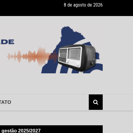
8 de agosto de 2026
ade recebe pocket-show gratuito “A Bela e a Fera” na 16ª “Diversão e
TATO
a gestão 2025/2027