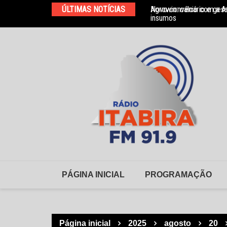
Ir
ÚLTIMAS NOTÍCIAS
Agrowin: calcário e ges
Novo convênio com a As
para
insumos
o
conteúdo
PÁGINA INICIAL
PROGRAMAÇÃO
Página inicial
2025
agosto
20