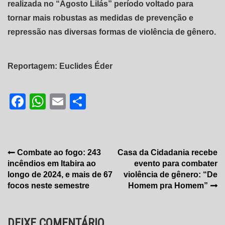
realizada no “Agosto Lilás” período voltado para
tornar mais robustas as medidas de prevenção e
repressão nas diversas formas de violência de gênero.
Reportagem: Euclides Éder
Facebook
WhatsApp
Email
Share
Navegação
Combate ao fogo: 243
Casa da Cidadania recebe
incêndios em Itabira ao
evento para combater
de
longo de 2024, e mais de 67
violência de gênero: “De
Post
focos neste semestre
Homem pra Homem”
DEIXE COMENTÁRIO