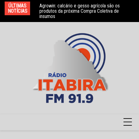
Ir
bros do Conselho
ÚLTIMAS
Agrowin: calcário e gesso agrícola são os
No
para
NOTÍCIAS
produtos da próxima Compra Coletiva de
ga
insumos
o
conteúdo