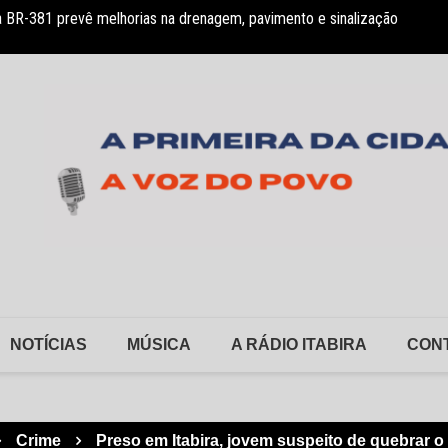
 BR-381 prevê melhorias na drenagem, pavimento e sinalização
 declarações e anúncio de auditoria no PSMI
FSFX a
NOTÍCIAS
MÚSICA
A RÁDIO ITABIRA
CON
Crime
Preso em Itabira, jovem suspeito de quebrar 