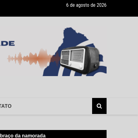
6 de agosto de 2026
lerta: hepatite sem sintomas, e os risco da infecção sem o conhecimen
TATO
o braço da namorada