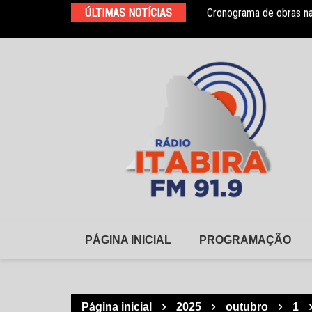
Ir
ÚLTIMAS NOTÍCIAS
Cronograma de obras na
HNSD se manifesta após
para
o
conteúdo
PÁGINA INICIAL
PROGRAMAÇÃO
Página inicial
2025
outubro
1