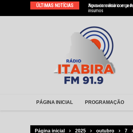
Ir
ÚLTIMAS NOTÍCIAS
Agrowin: calcário e ges
Novo convênio com a As
para
insumos
o
conteúdo
PÁGINA INICIAL
PROGRAMAÇÃO
Página inicial
2025
outubro
7