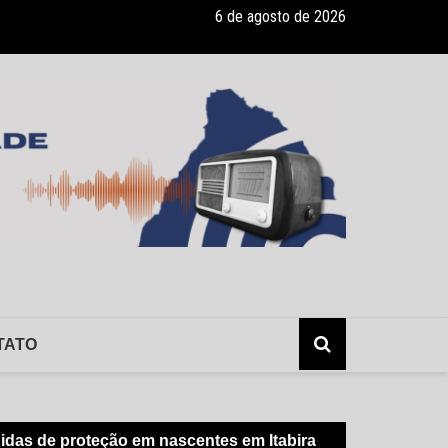
6 de agosto de 2026
ade recebe pocket-show gratuito “A Bela e a Fera” na 16ª “Diversão e
TATO
edidas de proteção em nascentes em Itabira