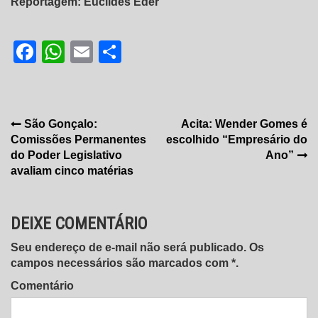
Reportagem: Euclides Éder
Facebook
WhatsApp
Email
Share
Navegação
São Gonçalo:
Acita: Wender Gomes é
Comissões Permanentes
escolhido “Empresário do
de
do Poder Legislativo
Ano”
Post
avaliam cinco matérias
DEIXE COMENTÁRIO
Seu endereço de e-mail não será publicado. Os
campos necessários são marcados com *.
Comentário