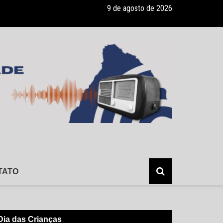
9 de agosto de 2026
ade recebe pocket-show gratuito “A Bela e a Fera” na 16ª “Diversão e
TATO
Dia das Crianças