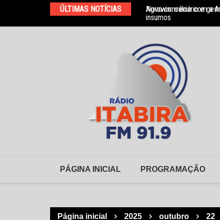
Ir
ÚLTIMAS NOTÍCIAS
Agrowin: calcário e ges
Novo convênio com a As
para
insumos
o
conteúdo
PÁGINA INICIAL
PROGRAMAÇÃO
Página inicial
2025
outubro
22