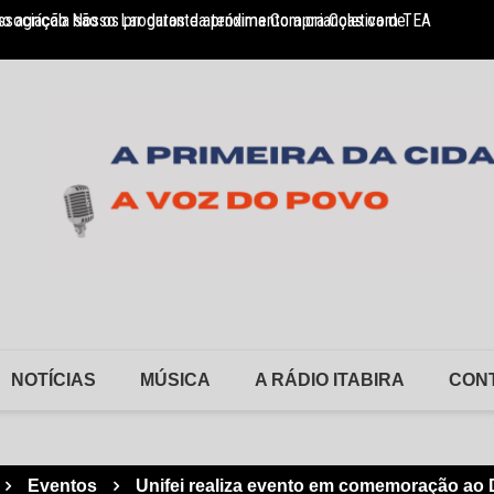
so agrícola são os produtos da próxima Compra Coletiva de
sociação Nosso Lar garante atendimento a crianças com TEA
Monlev
NOTÍCIAS
MÚSICA
A RÁDIO ITABIRA
CON
Eventos
Unifei realiza evento em comemoração ao 