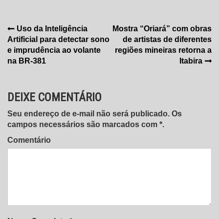
Navegação
Uso da Inteligência
Mostra “Oriará” com obras
Artificial para detectar sono
de artistas de diferentes
de
e imprudência ao volante
regiões mineiras retorna a
Post
na BR-381
Itabira
DEIXE COMENTÁRIO
Seu endereço de e-mail não será publicado. Os
campos necessários são marcados com *.
Comentário