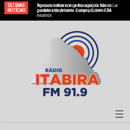
Ir
ÚLTIMAS
Agrowin: calcário e gesso agrícola são os
Novo convênio com a Associação Nosso Lar
Mo
para
NOTÍCIAS
produtos da próxima Compra Coletiva de
garante atendimento a crianças com TEA
e 
insumos
o
conteúdo