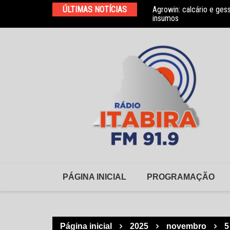
Ir
elho Municipal de Habitação
ÚLTIMAS NOTÍCIAS
Agrowin: calcário e ges
para
insumos
o
conteúdo
PÁGINA INICIAL
PROGRAMAÇÃO
Página inicial
2025
novembro
5