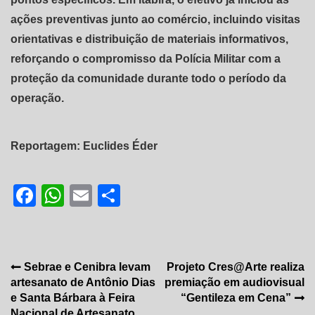
ações preventivas junto ao comércio, incluindo visitas
orientativas e distribuição de materiais informativos,
reforçando o compromisso da Polícia Militar com a
proteção da comunidade durante todo o período da
operação.
Reportagem: Euclides Éder
Facebook
WhatsApp
Email
Share
Navegação
Sebrae e Cenibra levam
Projeto Cres@Arte realiza
artesanato de Antônio Dias
premiação em audiovisual
de
e Santa Bárbara à Feira
“Gentileza em Cena”
Nacional de Artesanato