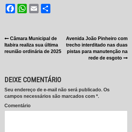
Facebook
WhatsApp
Email
Share
Navegação
Câmara Municipal de
Avenida João Pinheiro com
Itabira realiza sua última
trecho interditado nas duas
de
reunião ordinária de 2025
pistas para manutenção na
Post
rede de esgoto
DEIXE COMENTÁRIO
Seu endereço de e-mail não será publicado. Os
campos necessários são marcados com *.
Comentário