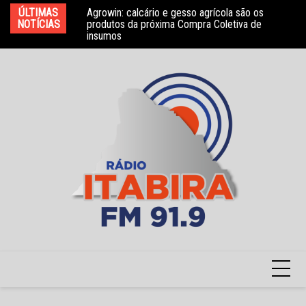
Ir
ÚLTIMAS
Agrowin: calcário e gesso agrícola são os
Novo convênio com a Associação Nosso Lar
Mo
para
NOTÍCIAS
produtos da próxima Compra Coletiva de
garante atendimento a crianças com TEA
e 
insumos
o
conteúdo