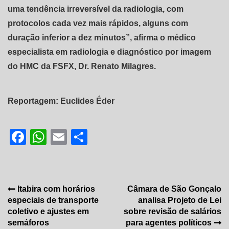
uma tendência irreversível da radiologia, com
protocolos cada vez mais rápidos, alguns com
duração inferior a dez minutos”, afirma o médico
especialista em radiologia e diagnóstico por imagem
do HMC da FSFX, Dr. Renato Milagres.
Reportagem: Euclides Éder
Facebook
WhatsApp
Email
Share
Navegação
Itabira com horários
Câmara de São Gonçalo
especiais de transporte
analisa Projeto de Lei
de
coletivo e ajustes em
sobre revisão de salários
Post
semáforos
para agentes políticos