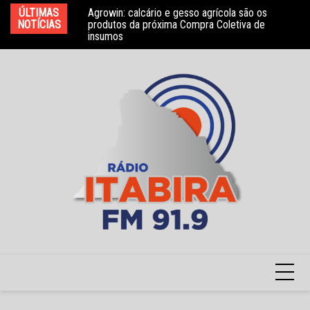
Ir
ÚLTIMAS
Agrowin: calcário e gesso agrícola são os
Novo convênio com a Associação Nosso Lar
Mo
para
NOTÍCIAS
produtos da próxima Compra Coletiva de
garante atendimento a crianças com TEA
e 
insumos
o
conteúdo