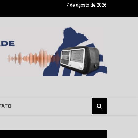
7 de agosto de 2026
ade recebe pocket-show gratuito “A Bela e a Fera” na 16ª “Diversão e
TATO