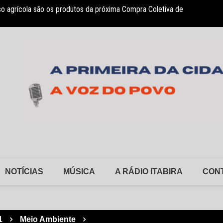
so agrícola são os produtos da próxima Compra Coletiva de
sociação Nosso Lar garante atendimento a crianças com TEA
Monlev
NOTÍCIAS
MÚSICA
A RÁDIO ITABIRA
CON
1
Meio Ambiente