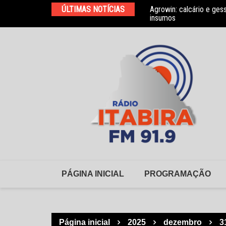
Ir
ÚLTIMAS NOTÍCIAS
Agrowin: calcário e ges
Novo convênio com a As
para
insumos
o
conteúdo
PÁGINA INICIAL
PROGRAMAÇÃO
Página inicial
2025
dezembro
3