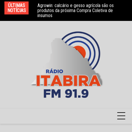
Ir
ÚLTIMAS
Agrowin: calcário e gesso agrícola são os
Novo convênio com a Associação Nosso Lar
Mo
para
NOTÍCIAS
produtos da próxima Compra Coletiva de
garante atendimento a crianças com TEA
e 
insumos
o
conteúdo