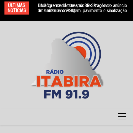
Ir
ÚLTIMAS
Cronograma de obras na BR-381 prevê
HNSD se manifesta após declarações e anúncio
FS
para
NOTÍCIAS
melhorias na drenagem, pavimento e sinalização
de auditoria no PSMI
da
o
conteúdo