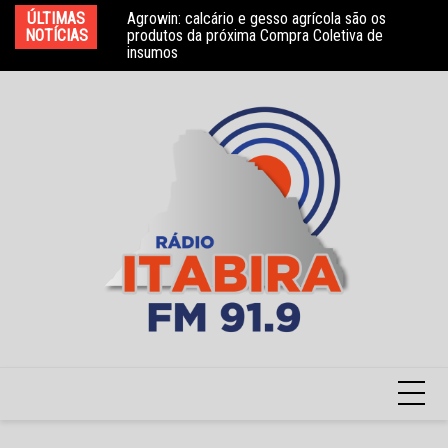
Ir
ÚLTIMAS
Agrowin: calcário e gesso agrícola são os
Novo convênio com a Associação Nosso Lar
Mo
para
NOTÍCIAS
produtos da próxima Compra Coletiva de
garante atendimento a crianças com TEA
e 
insumos
o
conteúdo