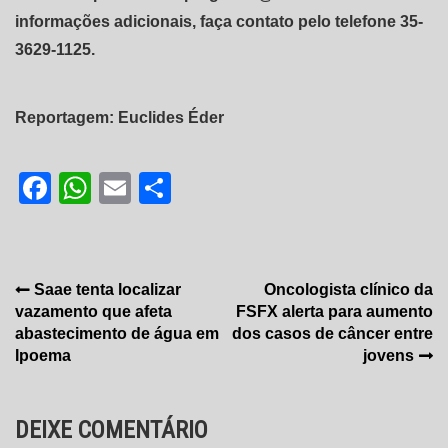
informações adicionais, faça contato pelo telefone 35-
3629-1125.
Reportagem: Euclides Éder
Facebook
WhatsApp
Email
Share
Navegação
Saae tenta localizar
Oncologista clínico da
vazamento que afeta
FSFX alerta para aumento
de
abastecimento de água em
dos casos de câncer entre
Post
Ipoema
jovens
DEIXE COMENTÁRIO