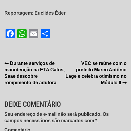
Reportagem: Euclides Éder
Facebook
WhatsApp
Email
Share
Navegação
Durante serviços de
VEC se reúne com o
manutenção na ETA Gatos,
prefeito Marco Antônio
de
Saae descobre
Lage e celebra otimismo no
Post
rompimento de adutora
Módulo II
DEIXE COMENTÁRIO
Seu endereço de e-mail não será publicado. Os
campos necessários são marcados com *.
Comentário