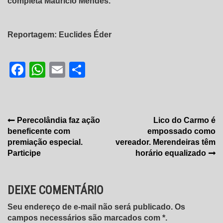
completa Maurício Mendes.
Reportagem: Euclides Éder
Facebook
WhatsApp
Email
Share
Navegação
Perecolândia faz ação
Lico do Carmo é
beneficente com
empossado como
de
premiação especial.
vereador. Merendeiras têm
Post
Participe
horário equalizado
DEIXE COMENTÁRIO
Seu endereço de e-mail não será publicado. Os
campos necessários são marcados com *.