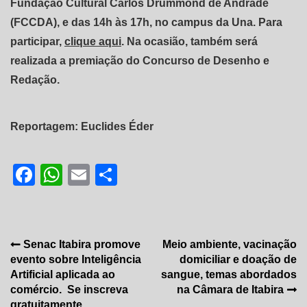
Fundação Cultural Carlos Drummond de Andrade
(FCCDA), e das 14h às 17h, no campus da Una. Para
participar,
clique aqui
. Na ocasião, também será
realizada a premiação do Concurso de Desenho e
Redação.
Reportagem: Euclides Éder
Facebook
WhatsApp
Email
Share
Navegação
Senac Itabira promove
Meio ambiente, vacinação
evento sobre Inteligência
domiciliar e doação de
de
Artificial aplicada ao
sangue, temas abordados
Post
comércio. Se inscreva
na Câmara de Itabira
gratuitamente