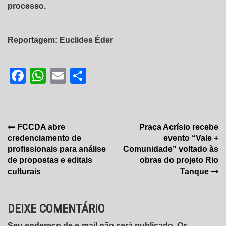
processo.
Reportagem: Euclides Éder
Facebook
WhatsApp
Email
Share
Navegação
FCCDA abre
Praça Acrísio recebe
credenciamento de
evento “Vale +
de
profissionais para análise
Comunidade” voltado às
Post
de propostas e editais
obras do projeto Rio
culturais
Tanque
DEIXE COMENTÁRIO
Seu endereço de e-mail não será publicado. Os