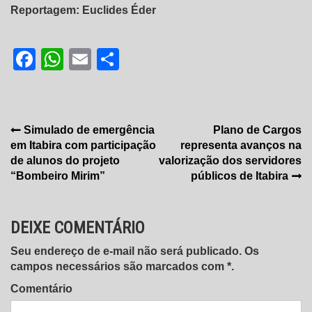
Reportagem: Euclides Éder
Facebook
WhatsApp
Email
Share
Navegação
Simulado de emergência
Plano de Cargos
em Itabira com participação
representa avanços na
de
de alunos do projeto
valorização dos servidores
Post
“Bombeiro Mirim”
públicos de Itabira
DEIXE COMENTÁRIO
Seu endereço de e-mail não será publicado. Os
campos necessários são marcados com *.
Comentário